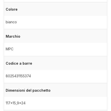
Colore
bianco
Marchio
MPC
Codice a barre
8025431155374
Dimensioni del pacchetto
117×15,9×24