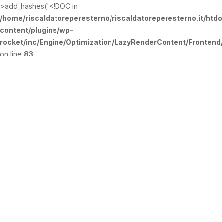
>add_hashes('<!DOC in
/home/riscaldatoreperesterno/riscaldatoreperesterno.it/htd
content/plugins/wp-
rocket/inc/Engine/Optimization/LazyRenderContent/Fronten
on line
83