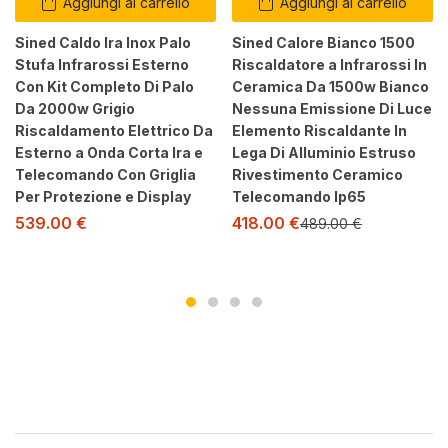
Aggiungi al carrello
Aggiungi al carrello
Sined Caldo Ira Inox Palo
Sined Calore Bianco 1500
Stufa Infrarossi Esterno
Riscaldatore a Infrarossi In
Con Kit Completo Di Palo
Ceramica Da 1500w Bianco
Da 2000w Grigio
Nessuna Emissione Di Luce
Riscaldamento Elettrico Da
Elemento Riscaldante In
Esterno a Onda Corta Ira e
Lega Di Alluminio Estruso
Telecomando Con Griglia
Rivestimento Ceramico
Per Protezione e Display
Telecomando Ip65
418.00
€
539.00
€
489.00
€