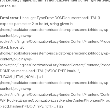
rocket/inc/Engine/Optimization/LazyRenderContent/Fronten
on line
83
Fatal error
: Uncaught TypeError: DOMDocument::loadHTML()
expects parameter 2 to be int, string given in
/home/riscaldatoreperesterno/riscaldatoreperesterno.it/htdocs/wp-
content/plugins/wp-
rocket/inc/Engine/Optimization/LazyRenderContent/Frontend/Proc
Stack trace: #0
/home/riscaldatoreperesterno/riscaldatoreperesterno.it/htdocs/wp-
content/plugins/wp-
rocket/inc/Engine/Optimization/LazyRenderContent/Frontend/Proc
DOMDocument->loadHTML('<!DOCTYPE html>...',
'LIBXML_HTML_NOM...') #1
/home/riscaldatoreperesterno/riscaldatoreperesterno.it/htdocs/wp-
content/plugins/wp-
rocket/inc/Engine/Optimization/LazyRenderContent/Frontend/Contro
WP_Rocket\Engine\Optimization\LazyRenderContent\Frontend\Pro
>add_hashes('<!DOCTYPE html>...') #2