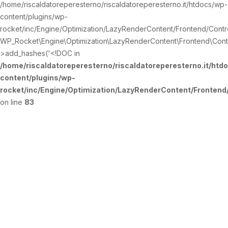
/home/riscaldatoreperesterno/riscaldatoreperesterno.it/htdocs/wp-
content/plugins/wp-
rocket/inc/Engine/Optimization/LazyRenderContent/Frontend/Contro
WP_Rocket\Engine\Optimization\LazyRenderContent\Frontend\Contr
>add_hashes('<!DOC in
/home/riscaldatoreperesterno/riscaldatoreperesterno.it/htd
content/plugins/wp-
rocket/inc/Engine/Optimization/LazyRenderContent/Fronten
on line
83