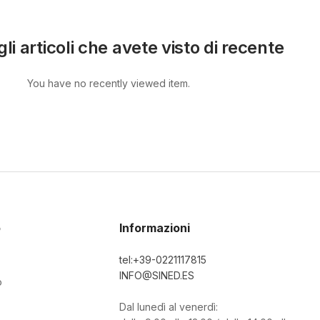
li articoli che avete visto di recente
You have no recently viewed item.
o
Informazioni
tel:+39-0221117815
INFO@SINED.ES
o
Dal lunedì al venerdì: