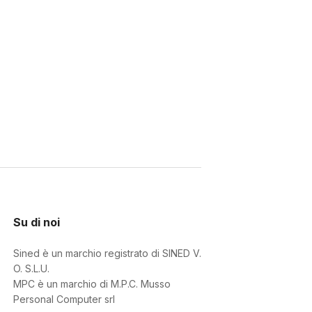
Su di noi
Sined è un marchio registrato di SINED V.
O. S.L.U.
MPC è un marchio di M.P.C. Musso
Personal Computer srl