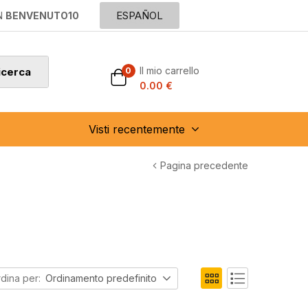
ESPAÑOL
N
BENVENUTO10
Il mio carrello
0
icerca
0.00
€
Visti recentemente
Pagina precedente
dina per:
Ordinamento predefinito