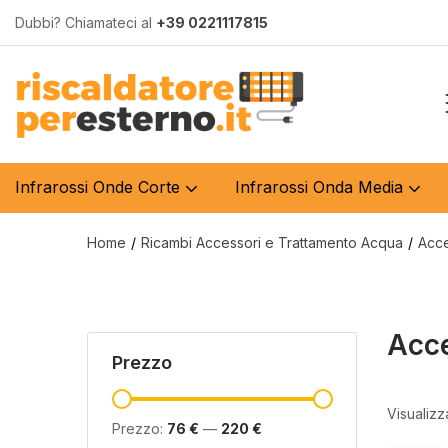
Dubbi? Chiamateci al
+39 0221117815
Infrarossi Onde Corte
Infrarossi Onda Media
Home
Ricambi Accessori e Trattamento Acqua
Acce
Acce
Prezzo
Visualizza
Prezzo:
76 €
—
220 €