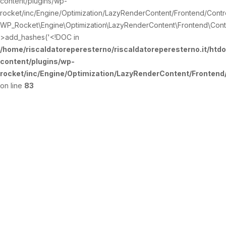
content/plugins/wp-
rocket/inc/Engine/Optimization/LazyRenderContent/Frontend/Contro
WP_Rocket\Engine\Optimization\LazyRenderContent\Frontend\Contr
>add_hashes('<!DOC in
/home/riscaldatoreperesterno/riscaldatoreperesterno.it/htd
content/plugins/wp-
rocket/inc/Engine/Optimization/LazyRenderContent/Fronten
on line
83