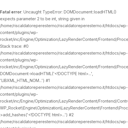
Fatal error
: Uncaught TypeError: DOMDocument::loadHTML()
expects parameter 2 to be int, string given in
/home/riscaldatoreperesterno/riscaldatoreperesterno.it/htdocs/wp-
content/plugins/wp-
rocket/inc/Engine/Optimization/LazyRenderContent/Frontend/Proc
Stack trace: #0
/home/riscaldatoreperesterno/riscaldatoreperesterno.it/htdocs/wp-
content/plugins/wp-
rocket/inc/Engine/Optimization/LazyRenderContent/Frontend/Proc
DOMDocument->loadHTML('<!DOCTYPE html>...',
'LIBXML_HTML_NOM...') #1
/home/riscaldatoreperesterno/riscaldatoreperesterno.it/htdocs/wp-
content/plugins/wp-
rocket/inc/Engine/Optimization/LazyRenderContent/Frontend/Contro
WP_Rocket\Engine\Optimization\LazyRenderContent\Frontend\Pro
>add_hashes('<!DOCTYPE html>...') #2
/home/riscaldatoreperesterno/riscaldatoreperesterno.it/htdocs/wp-